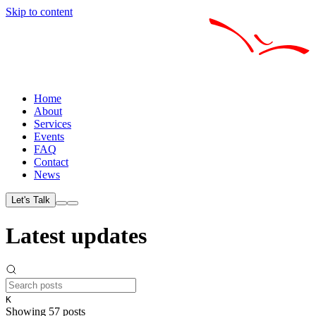
Skip to content
Home
About
Services
Events
FAQ
Contact
News
Let's Talk
Latest updates
K
Showing 57 posts